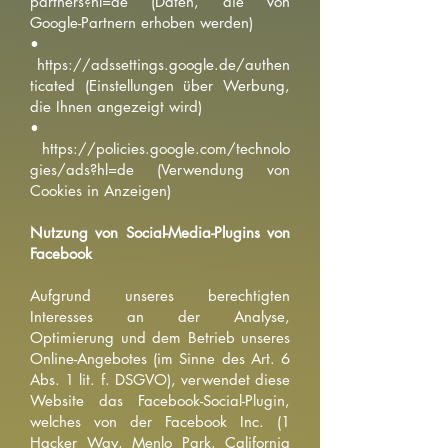
partners?hl=de
(Daten, die von
Google-Partnern erhoben werden)
•
https://adssettings.google.de/authen
ticated (Einstellungen über Werbung,
die Ihnen angezeigt wird)
•
https://policies.google.com/technolo
gies/ads?hl=de (Verwendung von
Cookies in Anzeigen)
Nutzung von Social-Media-Plugins von
Facebook
Aufgrund unseres berechtigten
Interesses an der Analyse,
Optimierung und dem Betrieb unseres
Online-Angebotes (im Sinne des Art. 6
Abs. 1 lit. f. DSGVO), verwendet diese
Website das Facebook-Social-Plugin,
welches von der Facebook Inc. (1
Hacker Way, Menlo Park, California