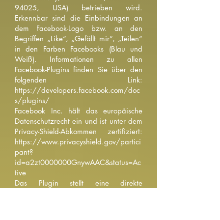
94025, USA) betrieben wird.
Erkennbar sind die Einbindungen an
dem Facebook-Logo bzw. an den
Begriffen „Like“, „Gefällt mir“, „Teilen“
in den Farben Facebooks (Blau und
Weiß). Informationen zu allen
Facebook-Plugins finden Sie über den
folgenden Link:
https://developers.facebook.com/doc
s/plugins/
Facebook Inc. hält das europäische
Datenschutzrecht ein und ist unter dem
Privacy-Shield-Abkommen zertifiziert:
https://www.privacyshield.gov/partici
pant?
id=a2zt0000000GnywAAC&status=Ac
tive
Das Plugin stellt eine direkte
Verbindung zwischen Ihrem Browser
und den Facebook-Servern her. Der
Websitebetreiber hat keinerlei Einfluss